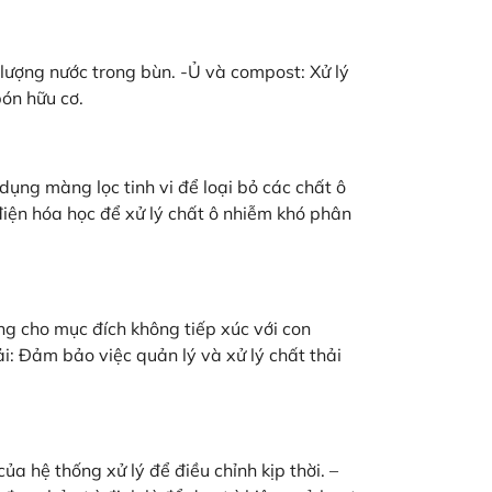
lượng nước trong bùn. -Ủ và compost: Xử lý
ón hữu cơ.
ng màng lọc tinh vi để loại bỏ các chất ô
điện hóa học để xử lý chất ô nhiễm khó phân
ụng cho mục đích không tiếp xúc với con
i: Đảm bảo việc quản lý và xử lý chất thải
ủa hệ thống xử lý để điều chỉnh kịp thời. –