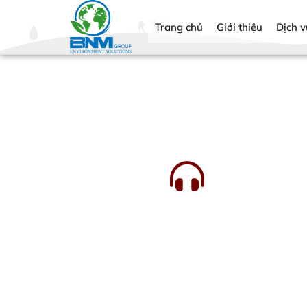
Trang chủ
Giới thiệu
Dịch v
Liên hệ tư vấn miễn phí
(+84) 888826722
09 3168 4172