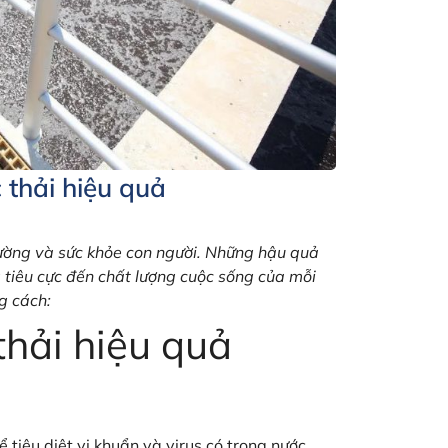
 thải hiệu quả
rường và sức khỏe con người. Những hậu quả
 tiêu cực đến chất lượng cuộc sống của mỗi
g cách:
thải hiệu quả
 tiêu diệt vi khuẩn và virus có trong nước