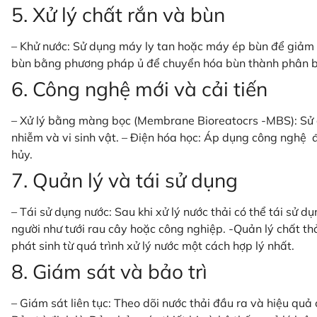
5. Xử lý chất rắn và bùn
– Khử nước: Sử dụng máy ly tan hoặc máy ép bùn để giảm 
bùn bằng phương pháp ủ để chuyển hóa bùn thành phân b
6. Công nghệ mới và cải tiến
– Xử lý bằng màng bọc (Membrane Bioreatocrs -MBS): Sử dụ
nhiễm và vi sinh vật. – Điện hóa học: Áp dụng công nghệ 
hủy.
7. Quản lý và tái sử dụng
– Tái sử dụng nước: Sau khi xử lý nước thải có thể tái sử d
người như tưới rau cây hoặc công nghiệp. -Quản lý chất thả
phát sinh từ quá trình xử lý nước một cách hợp lý nhất.
8. Giám sát và bảo trì
– Giám sát liên tục: Theo dõi nước thải đầu ra và hiệu quả c