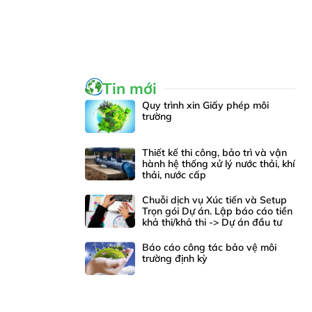
Tin mới
Quy trình xin Giấy phép môi
trường
Thiết kế thi công, bảo trì và vận
hành hệ thống xử lý nước thải, khí
thải, nước cấp
Chuỗi dịch vụ Xúc tiến và Setup
Trọn gói Dự án. Lập báo cáo tiền
khả thi/khả thi -> Dự án đầu tư
Báo cáo công tác bảo vệ môi
trường định kỳ