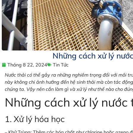
Những cách xử lý nước
Tháng 8 22, 2024
Tin Tức
Nước thải có thể gây ra những nghiêm trọng đối với môi t
này không chi ảnh hưởng đến hệ sinh thải mà còn tác động
chúng ta. Vậy nên cần làm gì và xử lý như thế nào cho đún
Những cách xử lý nước 
1. Xử lý hóa học
– Khử Trùng: Thêm các hóa chất như chlorine hoặc ozeno để