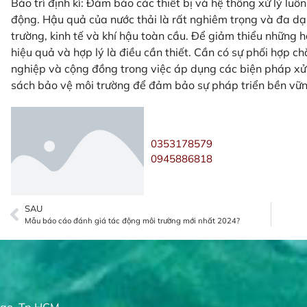
Bảo trì định kì: Đảm bảo các thiết bị và hệ thống xử lý luôn
động. Hậu quả của nước thải là rất nghiêm trọng và đa d
trường, kinh tế và khí hậu toàn cầu. Để giảm thiểu những 
hiệu quả và hợp lý là điều cần thiết. Cần có sự phối hợp c
nghiệp và cộng đồng trong việc áp dụng các biện pháp xử l
sách bảo vệ môi trường để đảm bảo sự pháp triển bền vững
0353178579
0945886818
SAU
Mẫu báo cáo đánh giá tác động môi trường mới nhất 2024?