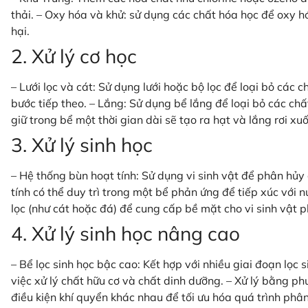
thải. – Oxy hóa và khử: sử dụng các chất hóa học để oxy 
hại.
2. Xử lý cơ học
– Lưới lọc và cát: Sử dụng lưới hoặc bộ lọc để loại bỏ các 
bước tiếp theo. – Lắng: Sử dụng bể lắng để loại bỏ các chấ
giữ trong bể một thời gian dài sẽ tạo ra hạt và lắng rơi xu
3. Xử lý sinh học
– Hệ thống bùn hoạt tính: Sử dụng vi sinh vật để phân hủy 
tính có thể duy trì trong một bể phản ứng để tiếp xúc với n
lọc (như cát hoặc đá) để cung cấp bề mặt cho vi sinh vật p
4. Xử lý sinh học nâng cao
– Bể lọc sinh học bậc cao: Kết hợp với nhiều giai đoạn lọc
việc xử lý chất hữu cơ và chất dinh dưỡng. – Xử lý bằng ph
điều kiện khí quyển khác nhau để tối ưu hóa quá trình phâ